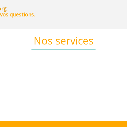
org
vos questions.
Nos services