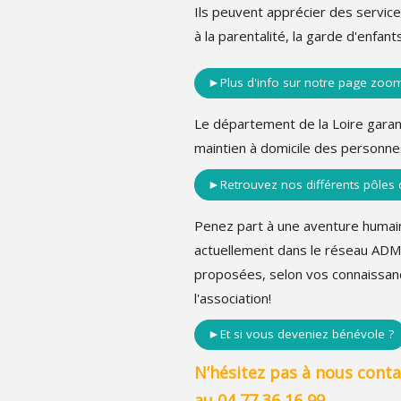
Ils peuvent apprécier des services
à la parentalité, la garde d'enfants
►Plus d'info sur notre page zoom 
Le département de la Loire garant
maintien à domicile des personn
►Retrouvez nos différents pôles d'
Penez part à une aventure humai
actuellement dans le réseau ADM
proposées, selon vos connaissanc
l'association!
►Et si vous deveniez bénévole ?
N’hésitez pas à nous conta
au 04 77 36 16 99