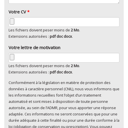
Votre CV
*
Les fichiers doivent peser moins de
2 Mo
.
Extensions autorisées :
pdf doc docx
.
Votre lettre de motivation
Les fichiers doivent peser moins de
2 Mo
.
Extensions autorisées :
pdf doc docx
.
Conformément à la législation en matière de protection des
En cliquant sur "Envoyer", je consens au traitement de
données à caractère personnel (CNIL), nous vous informons que
mes données à caractère personnel
*
les informations recueillies font l’objet d’un traitement
automatisé et sont mises à disposition de toute personne
autorisée, au sein de l’ADMR, pour vous apporter une réponse
adaptée. Ces informations ne seront conservées que pour une
durée adéquate à cette finalité ou pour une durée conforme à la
loi (obligation de conservation ou prescription). Vous pouvez