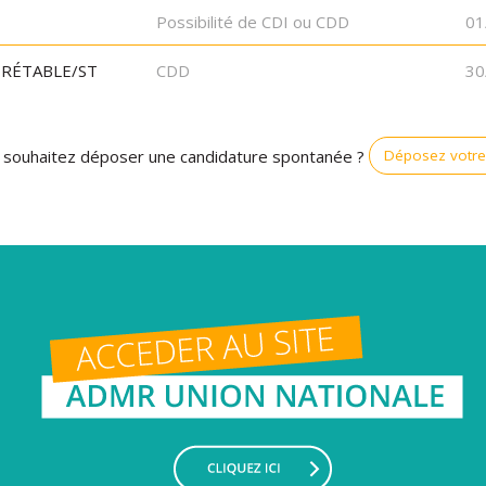
Possibilité de CDI ou CDD
01
IRÉTABLE/ST
CDD
30
Déposez votre
 souhaitez déposer une candidature spontanée ?